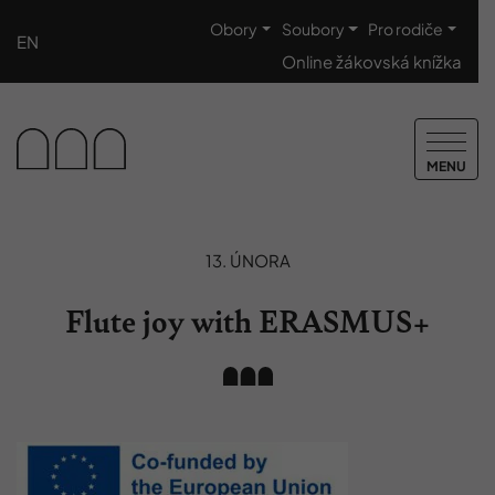
Obory
Soubory
Pro rodiče
EN
Online žákovská knížka
MENU
13. ÚNORA
Flute joy with ERASMUS+