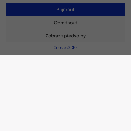
O škole
Přijmout
Aktuality
Odmítnout
E-shop
Zobrazit předvolby
Projekty
Cookies
GDPR
Kontakty
GDPR
Cookies
Prohlášení o přístupnosti
Projekt Hudba, radost, umění 2