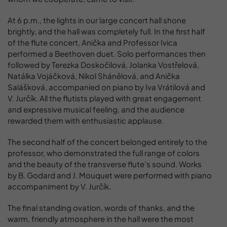
At 6 p.m., the lights in our large concert hall shone
brightly, and the hall was completely full. In the first half
of the flute concert, Anička and Professor Ivica
performed a Beethoven duet. Solo performances then
followed by Terezka Doskočilová, Jolanka Vostřelová,
Natálka Vojáčková, Nikol Shánělová, and Anička
Salášková, accompanied on piano by Iva Vrátilová and
V. Jurčík. All the flutists played with great engagement
and expressive musical feeling, and the audience
rewarded them with enthusiastic applause.
The second half of the concert belonged entirely to the
professor, who demonstrated the full range of colors
and the beauty of the transverse flute’s sound. Works
by B. Godard and J. Mouquet were performed with piano
accompaniment by V. Jurčík.
The final standing ovation, words of thanks, and the
warm, friendly atmosphere in the hall were the most