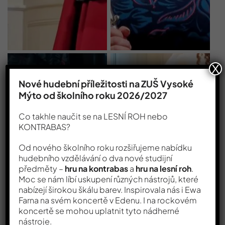
X
Nové hudební příležitosti na ZUŠ Vysoké
Mýto od školního roku 2026/2027
Co takhle naučit se na LESNÍ ROH nebo
KONTRABAS?
Od nového školního roku rozšiřujeme nabídku
hudebního vzdělávání o dva nové studijní
předměty –
hru na kontrabas
a
hru na lesní roh
.
Moc se nám líbí uskupení různých nástrojů, které
nabízejí širokou škálu barev. Inspirovala nás i Ewa
Farna na svém koncertě v Edenu. I na rockovém
koncertě se mohou uplatnit tyto nádherné
nástroje.