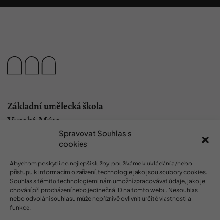
Základní umělecká škola
Vysoké Mýto
Spravovat Souhlas s
Jeronýmova 100
cookies
566 01 Vysoké Mýto
Česká Republika
Abychom poskytli co nejlepší služby, používáme k ukládání a/nebo
přístupu k informacím o zařízení, technologie jako jsou soubory cookies.
Souhlas s těmito technologiemi nám umožní zpracovávat údaje, jako je
#zusmyto
chování při procházení nebo jedinečná ID na tomto webu. Nesouhlas
nebo odvolání souhlasu může nepříznivě ovlivnit určité vlastnosti a
funkce.