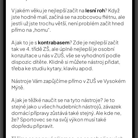
V jakém věku je nejlepší začít na
lesní roh
? Když
jste hodně malí, začíná se na zobcovou flétnu, ale
jestli už jste trochu větší, není problém začít hned
přímo na „hornu“.
A jak to je s
kontrabasem
? Zde je nejlepší začít
tak ve 4. třídě ZŠ, ale úplně nejlepší je osobní
konzultace u nás v ZUŠ, vše se vyhodnotí podle
dispozic dítěte. Klidně si můžete nástroj přidat,
třeba ke studiu kytary, klavíru apod.
Nástroje Vám zapůjčíme přímo v ZUŠ ve Vysokém
Mýtě.
A jak je těžké naučit se na tyto nástroje? Je to
stejné jako u všech hudebních nástrojů, závazek
domácí přípravy zůstává také stejný. Ale kde ne,
že? Sportovec se na svůj výkon musí také
dopředu připravit.