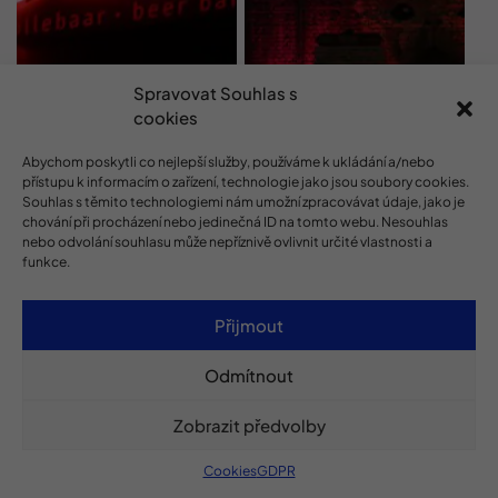
Spravovat Souhlas s
cookies
Abychom poskytli co nejlepší služby, používáme k ukládání a/nebo
přístupu k informacím o zařízení, technologie jako jsou soubory cookies.
Souhlas s těmito technologiemi nám umožní zpracovávat údaje, jako je
chování při procházení nebo jedinečná ID na tomto webu. Nesouhlas
nebo odvolání souhlasu může nepříznivě ovlivnit určité vlastnosti a
funkce.
Přijmout
Odmítnout
Zobrazit předvolby
Cookies
GDPR