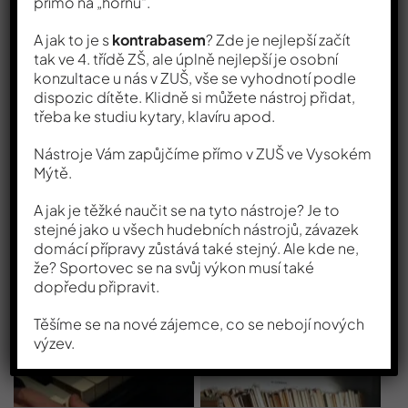
přímo na „hornu“.
A jak to je s
kontrabasem
? Zde je nejlepší začít
tak ve 4. třídě ZŠ, ale úplně nejlepší je osobní
konzultace u nás v ZUŠ, vše se vyhodnotí podle
dispozic dítěte. Klidně si můžete nástroj přidat,
třeba ke studiu kytary, klavíru apod.
Nástroje Vám zapůjčíme přímo v ZUŠ ve Vysokém
Mýtě.
A jak je těžké naučit se na tyto nástroje? Je to
stejné jako u všech hudebních nástrojů, závazek
domácí přípravy zůstává také stejný. Ale kde ne,
že? Sportovec se na svůj výkon musí také
dopředu připravit.
Těšíme se na nové zájemce, co se nebojí nových
výzev.