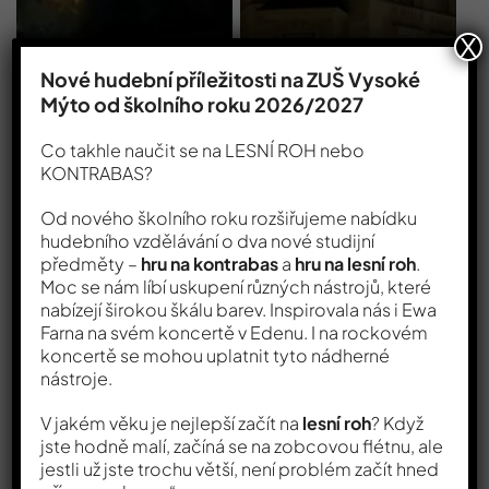
X
Nové hudební příležitosti na ZUŠ Vysoké
Mýto od školního roku 2026/2027
Co takhle naučit se na LESNÍ ROH nebo
KONTRABAS?
Od nového školního roku rozšiřujeme nabídku
hudebního vzdělávání o dva nové studijní
předměty –
hru na kontrabas
a
hru na lesní roh
.
Moc se nám líbí uskupení různých nástrojů, které
nabízejí širokou škálu barev. Inspirovala nás i Ewa
Farna na svém koncertě v Edenu. I na rockovém
koncertě se mohou uplatnit tyto nádherné
nástroje.
V jakém věku je nejlepší začít na
lesní roh
? Když
jste hodně malí, začíná se na zobcovou flétnu, ale
jestli už jste trochu větší, není problém začít hned