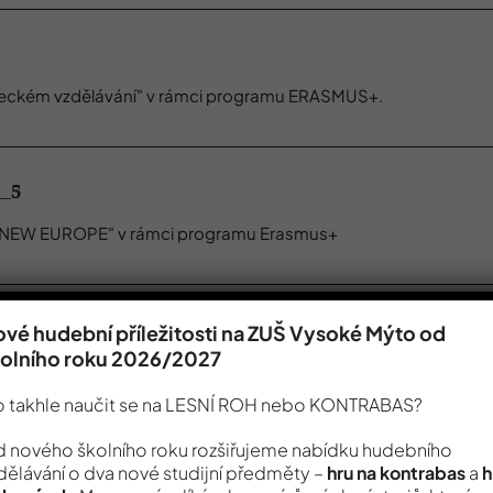
leckém vzdělávání" v rámci programu ERASMUS+.
8_5
S NEW EUROPE" v rámci programu Erasmus+
vé hudební příležitosti na ZUŠ Vysoké Mýto od
kolního roku 2026/2027
 k multilinguismu v EU" v rámci programu ERASMUS+.
 takhle naučit se na LESNÍ ROH nebo KONTRABAS?
 nového školního roku rozšiřujeme nabídku hudebního
_3
dělávání o dva nové studijní předměty –
hru na kontrabas
a
h