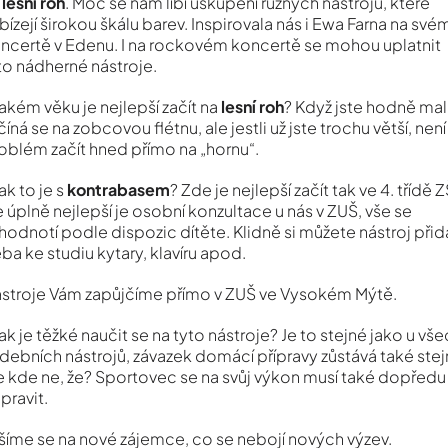
 lesní roh
. Moc se nám líbí uskupení různých nástrojů, které
pe" v rámci programu ERASMUS+.
bízejí širokou škálu barev. Inspirovala nás i Ewa Farna na své
ncertě v Edenu. I na rockovém koncertě se mohou uplatnit
to nádherné nástroje.
jakém věku je nejlepší začít na
lesní roh
? Když jste hodně malí
číná se na zobcovou flétnu, ale jestli už jste trochu větší, není
oblém začít hned přímo na „hornu“.
jak to je s
kontrabasem
? Zde je nejlepší začít tak ve 4. třídě Z
e úplně nejlepší je osobní konzultace u nás v ZUŠ, vše se
hodnotí podle dispozic dítěte. Klidně si můžete nástroj přid
eba ke studiu kytary, klavíru apod.
stroje Vám zapůjčíme přímo v ZUŠ ve Vysokém Mýtě.
jak je těžké naučit se na tyto nástroje? Je to stejné jako u vš
debních nástrojů, závazek domácí přípravy zůstává také stej
e kde ne, že? Sportovec se na svůj výkon musí také dopředu
ktu Erasmus+ ve Vysokém Mýtě, 17.5.2016 v 18.00 hod., koncertn
ipravit.
šíme se na nové zájemce, co se nebojí nových výzev.