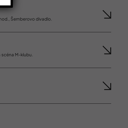
 hod., Šemberovo divadlo.
á scéna M-klubu.