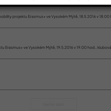
obility projektu Erasmus+ ve Vysokém Mýtě, 18.5.2016 v 18.00
ektu Erasmus+ ve Vysokém Mýtě, 19.5.2016 v 19.00 hod., klubov
Načíst další