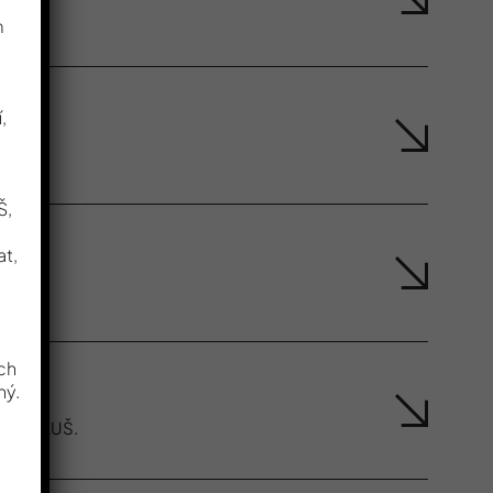
m
,
Š,
at,
ech
ný.
í sál ZUŠ.