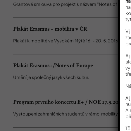
na
Grantová smlouva pro projekt s názvem "Notes of Euro
na
ko
ty
Plakát Erasmus – mobilita v ČR
V 
za
Plakát k mobilitě ve Vysokém Mýtě 16. - 20. 5. 2016.
pr
A 
al
Plakát Erasmus+/Notes of Europe
vy
tř
Umění je společný jazyk všech kultur.
Ná
A 
Program prvního koncertu E+ / NOE 17.5.2016
hu
Al
Vystoupení zahraničních studentů v rámci mobility proje
př
Tě