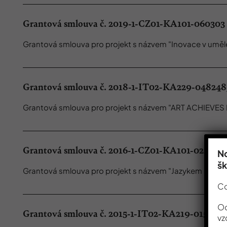
Grantová smlouva č. 2019-1-CZ01-KA101-060303
Grantová smlouva pro projekt s názvem "Inovace v umě
Grantová smlouva č. 2018-1-IT02-KA229-04824
Grantová smlouva pro projekt s názvem "ART ACHIEVE
Grantová smlouva č. 2016-1-CZ01-KA101-022882
No
š
Grantová smlouva pro projekt s názvem "Jazykem hudby
Co
Od
Grantová smlouva č. 2015-1-IT02-KA219-015004
vz