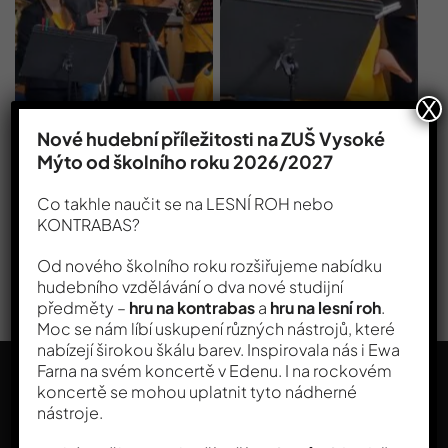
X
Nové hudební příležitosti na ZUŠ Vysoké
Mýto od školního roku 2026/2027
Co takhle naučit se na LESNÍ ROH nebo
KONTRABAS?
Od nového školního roku rozšiřujeme nabídku
hudebního vzdělávání o dva nové studijní
předměty –
hru na kontrabas
a
hru na lesní roh
.
Moc se nám líbí uskupení různých nástrojů, které
nabízejí širokou škálu barev. Inspirovala nás i Ewa
Farna na svém koncertě v Edenu. I na rockovém
koncertě se mohou uplatnit tyto nádherné
nástroje.
Sledujte nás na sociálních