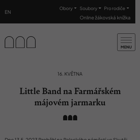
Obory
Soubory
Pro rodiče
EN
Online žákovská knížka
MENU
16. KVĚTNA
Little Band na Farmářském
májovém jarmarku
Dne 13.5. 2023 Proběhl na Palackého náměstí ve Skutči