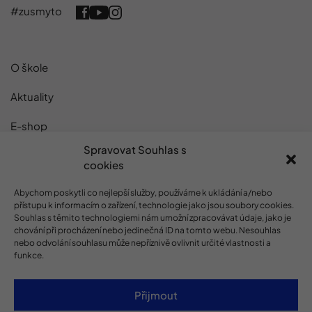
#zusmyto
O škole
Aktuality
E-shop
Spravovat Souhlas s
Projekty
cookies
Kontakty
Abychom poskytli co nejlepší služby, používáme k ukládání a/nebo
přístupu k informacím o zařízení, technologie jako jsou soubory cookies.
GDPR
Souhlas s těmito technologiemi nám umožní zpracovávat údaje, jako je
chování při procházení nebo jedinečná ID na tomto webu. Nesouhlas
Cookies
nebo odvolání souhlasu může nepříznivě ovlivnit určité vlastnosti a
funkce.
Prohlášení o přístupnosti
Přijmout
Projekt Hudba, radost, umění 2