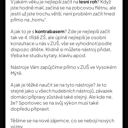
V jakém věku je nejlepší začít na
lesní roh
? Když
sítích
jste hodně malí, začíná se na zobcovou flétnu, ale
jestli už jste trochu větší, není problém začít hned
přímo na „hornu“.
A jak to je s
kontrabasem
? Zde je nejlepší začít
tak ve 4. třídě ZŠ, ale úplně nejlepší je osobní
konzultace u nás v ZUŠ, vše se vyhodnotí podle
dispozic dítěte. Klidně si můžete nástroj přidat,
třeba ke studiu kytary, klavíru apod.
Nástroje Vám zapůjčíme přímo v ZUŠ ve Vysokém
Mýtě.
A jak je těžké naučit se na tyto nástroje? Je to
stejné jako u všech hudebních nástrojů, závazek
domácí přípravy zůstává také stejný. Ale kde ne,
že? Sportovec se na svůj výkon musí také
dopředu připravit.
Těšíme se na nové zájemce, co se nebojí nových
výzev.