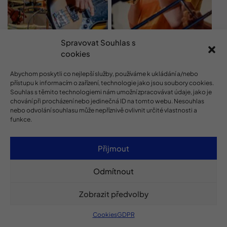
Spravovat Souhlas s
cookies
Abychom poskytli co nejlepší služby, používáme k ukládání a/nebo
přístupu k informacím o zařízení, technologie jako jsou soubory cookies.
Souhlas s těmito technologiemi nám umožní zpracovávat údaje, jako je
chování při procházení nebo jedinečná ID na tomto webu. Nesouhlas
nebo odvolání souhlasu může nepříznivě ovlivnit určité vlastnosti a
funkce.
Přijmout
Odmítnout
Zobrazit předvolby
Cookies
GDPR