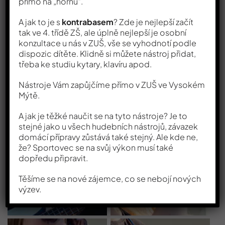
přímo na „hornu“.
A jak to je s
kontrabasem
? Zde je nejlepší začít
tak ve 4. třídě ZŠ, ale úplně nejlepší je osobní
konzultace u nás v ZUŠ, vše se vyhodnotí podle
dispozic dítěte. Klidně si můžete nástroj přidat,
třeba ke studiu kytary, klavíru apod.
Nástroje Vám zapůjčíme přímo v ZUŠ ve Vysokém
Mýtě.
A jak je těžké naučit se na tyto nástroje? Je to
stejné jako u všech hudebních nástrojů, závazek
domácí přípravy zůstává také stejný. Ale kde ne,
že? Sportovec se na svůj výkon musí také
dopředu připravit.
Těšíme se na nové zájemce, co se nebojí nových
výzev.