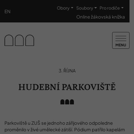
Obory
Soubory
Pro rodiče
EN
Online žákovská knížka
MENU
3. ŘÍJNA
HUDEBNÍ PARKOVIŠTĚ
Parkoviště u ZUŠ se jednoho zářijového odpoledne
proměnilo v živé umělecké zátiší. Pódium patřilo kapelám