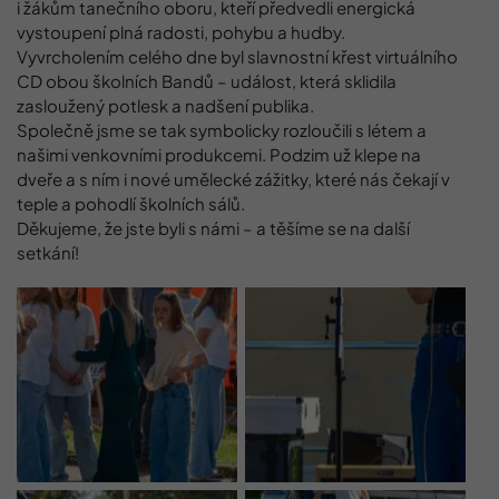
i žákům tanečního oboru, kteří předvedli energická
vystoupení plná radosti, pohybu a hudby.
Vyvrcholením celého dne byl slavnostní křest virtuálního
CD obou školních Bandů – událost, která sklidila
zasloužený potlesk a nadšení publika.
Společně jsme se tak symbolicky rozloučili s létem a
našimi venkovními produkcemi. Podzim už klepe na
dveře a s ním i nové umělecké zážitky, které nás čekají v
teple a pohodlí školních sálů.
Děkujeme, že jste byli s námi – a těšíme se na další
setkání!