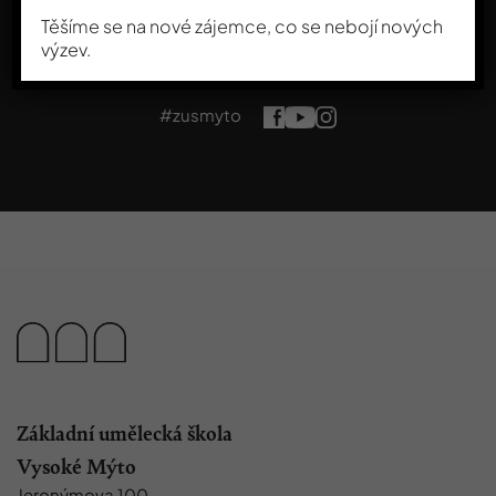
Těšíme se na nové zájemce, co se nebojí nových
výzev.
#zusmyto
Základní umělecká škola
Vysoké Mýto
Jeronýmova 100