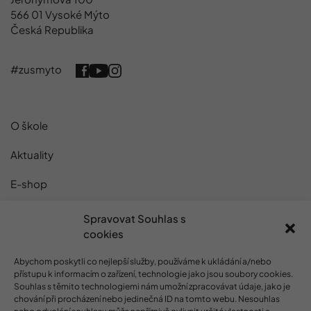
566 01 Vysoké Mýto
Česká Republika
#zusmyto
O škole
Aktuality
E-shop
Projekty
Spravovat Souhlas s
cookies
Kontakty
Abychom poskytli co nejlepší služby, používáme k ukládání a/nebo
GDPR
přístupu k informacím o zařízení, technologie jako jsou soubory cookies.
Souhlas s těmito technologiemi nám umožní zpracovávat údaje, jako je
Cookies
chování při procházení nebo jedinečná ID na tomto webu. Nesouhlas