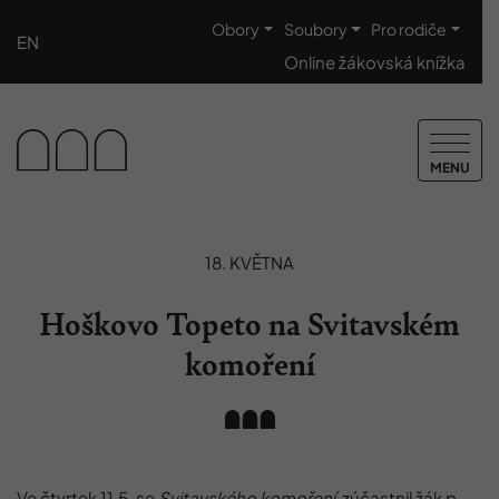
Obory
Soubory
Pro rodiče
EN
Online žákovská knížka
MENU
18. KVĚTNA
Hoškovo Topeto na Svitavském
komoření
Ve čtvrtek 11.5. se
Svitavského komoření
zúčastnil žák p.