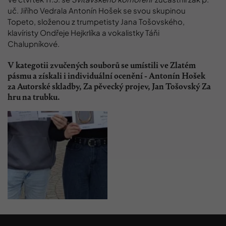
uč. Jiřího Vedrala Antonín Hošek se svou skupinou
Topeto, složenou z trumpetisty Jana Tošovského,
klavíristy Ondřeje Hejkrlíka a vokalistky Táňi
Chalupníkové.
V kategotii zvučených souborů se umístili ve Zlatém
pásmu a získali i individuální ocenění - Antonín Hošek
za Autorské skladby, Za pěvecký projev, Jan Tošovský Za
hru na trubku.