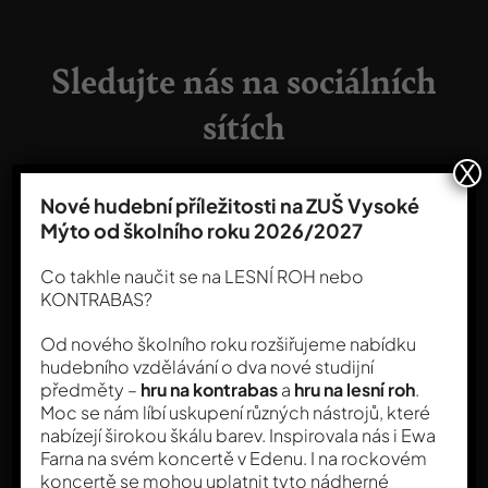
Sledujte nás na sociálních
sítích
X
Nové hudební příležitosti na ZUŠ Vysoké
Mýto od školního roku 2026/2027
Co takhle naučit se na LESNÍ ROH nebo
KONTRABAS?
Od nového školního roku rozšiřujeme nabídku
hudebního vzdělávání o dva nové studijní
předměty –
hru na kontrabas
a
hru na lesní roh
.
Moc se nám líbí uskupení různých nástrojů, které
nabízejí širokou škálu barev. Inspirovala nás i Ewa
Farna na svém koncertě v Edenu. I na rockovém
koncertě se mohou uplatnit tyto nádherné