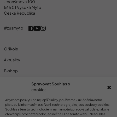
Jeronýmova 100
566 01 Vysoké Mýto
Česká Republika
#zusmyto
O škole
Aktuality
E-shop
Projekty
Spravovat Souhlas s
cookies
Kontakty
Abychom poskytli co nejlepší služby, používáme k ukládání a/nebo
GDPR
přístupu k informacím o zařízení, technologie jako jsou soubory cookies.
Souhlas s těmito technologiemi nám umožní zpracovávat údaje, jako je
chování při procházení nebo jedinečná ID na tomto webu. Nesouhlas
Cookies