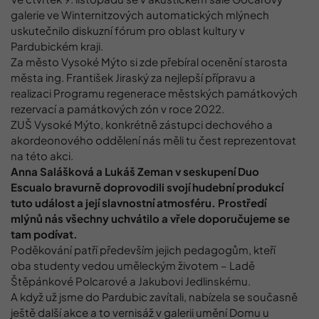
galerie ve Winternitzových automatických mlýnech
uskutečnilo diskuzní fórum pro oblast kultury v
Pardubickém kraji.
Za město Vysoké Mýto si zde přebíral ocenění starosta
města ing. František Jiraský za nejlepší přípravu a
realizaci Programu regenerace městských památkových
rezervací a památkových zón v roce 2022.
ZUŠ Vysoké Mýto, konkrétně zástupci dechového a
akordeonového oddělení nás měli tu čest reprezentovat
na této akci.
Anna Salášková a Lukáš Zeman v seskupení Duo
Escualo bravurně doprovodili svojí hudební produkcí
tuto událost a její slavnostní atmosféru. Prostředí
mlýnů nás všechny uchvátilo a vřele doporučujeme se
tam podívat.
Poděkování patří především jejich pedagogům, kteří
oba studenty vedou uměleckým životem – Ladě
Štěpánkové Polcarové a Jakubovi Jedlinskému.
A když už jsme do Pardubic zavítali, nabízela se současně
ještě další akce a to vernisáž v galerii umění Domu u