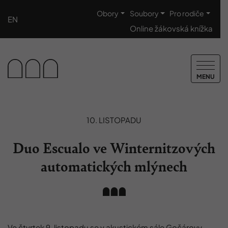
Obory
Soubory
Pro rodiče
EN
Online žákovská knížka
MENU
10. LISTOPADU
Duo Escualo ve Winternitzových
automatických mlýnech
Ve čtvrtek 9. listopadu se v akustickém sále Gočárovy