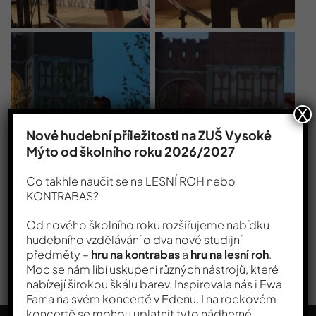
X
Nové hudební příležitosti na ZUŠ Vysoké
Mýto od školního roku 2026/2027
Co takhle naučit se na LESNÍ ROH nebo
KONTRABAS?
Od nového školního roku rozšiřujeme nabídku
hudebního vzdělávání o dva nové studijní
předměty –
hru na kontrabas
a
hru na lesní roh
.
Moc se nám líbí uskupení různých nástrojů, které
nabízejí širokou škálu barev. Inspirovala nás i Ewa
Farna na svém koncertě v Edenu. I na rockovém
koncertě se mohou uplatnit tyto nádherné