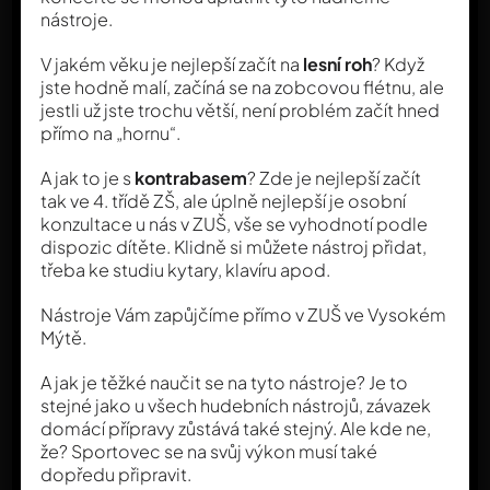
nástroje.
V jakém věku je nejlepší začít na
lesní roh
? Když
Sledujte nás na sociálních
jste hodně malí, začíná se na zobcovou flétnu, ale
jestli už jste trochu větší, není problém začít hned
sítích
přímo na „hornu“.
A jak to je s
kontrabasem
? Zde je nejlepší začít
tak ve 4. třídě ZŠ, ale úplně nejlepší je osobní
konzultace u nás v ZUŠ, vše se vyhodnotí podle
dispozic dítěte. Klidně si můžete nástroj přidat,
třeba ke studiu kytary, klavíru apod.
Nástroje Vám zapůjčíme přímo v ZUŠ ve Vysokém
Mýtě.
A jak je těžké naučit se na tyto nástroje? Je to
stejné jako u všech hudebních nástrojů, závazek
domácí přípravy zůstává také stejný. Ale kde ne,
že? Sportovec se na svůj výkon musí také
dopředu připravit.