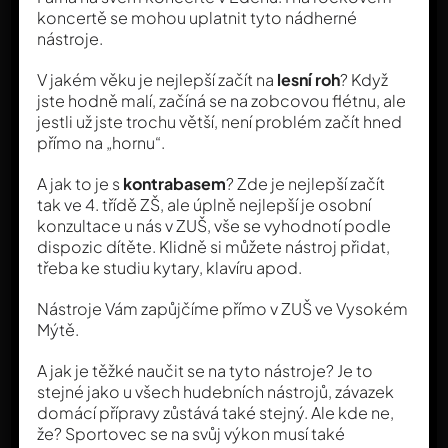
koncertě se mohou uplatnit tyto nádherné
nástroje.
V jakém věku je nejlepší začít na
lesní roh
? Když
jste hodně malí, začíná se na zobcovou flétnu, ale
jestli už jste trochu větší, není problém začít hned
přímo na „hornu“.
A jak to je s
kontrabasem
? Zde je nejlepší začít
tak ve 4. třídě ZŠ, ale úplně nejlepší je osobní
konzultace u nás v ZUŠ, vše se vyhodnotí podle
dispozic dítěte. Klidně si můžete nástroj přidat,
třeba ke studiu kytary, klavíru apod.
Nástroje Vám zapůjčíme přímo v ZUŠ ve Vysokém
Mýtě.
A jak je těžké naučit se na tyto nástroje? Je to
stejné jako u všech hudebních nástrojů, závazek
domácí přípravy zůstává také stejný. Ale kde ne,
že? Sportovec se na svůj výkon musí také