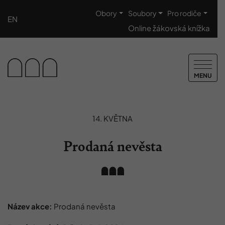
Obory
Soubory
Pro rodiče
EN
Online žákovská knížka
MENU
14. KVĚTNA
Prodaná nevěsta
Název akce:
Prodaná nevěsta