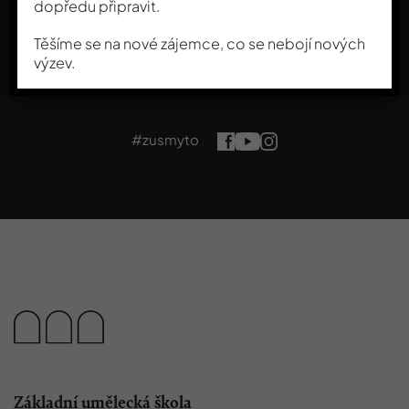
dopředu připravit.
Těšíme se na nové zájemce, co se nebojí nových
výzev.
#zusmyto
Základní umělecká škola