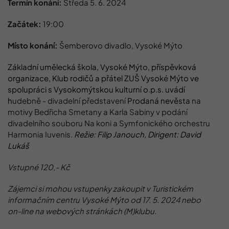
Termín konání:
Středa 5. 6. 2024
Začátek:
19:00
Místo konání:
Šemberovo divadlo, Vysoké Mýto
Základní umělecká škola, Vysoké Mýto, příspěvková
organizace, Klub rodičů a přátel ZUŠ Vysoké Mýto ve
spolupráci s Vysokomýtskou kulturní o.p.s. uvádí
h
udebně - divadelní představení
Prodaná nevěsta
na
motivy Bedřicha Smetany a Karla Sabiny v podání
divadelního souboru Na koni a Symfonického orchestru
Harmonia Iuvenis.
Režie: Filip Janouch,
Dirigent: David
Lukáš
Vstupné 120,- Kč
Zájemci si mohou vstupenky zakoupit v Turistickém
informačním centru Vysoké Mýto od 17. 5. 2024 nebo
on-line na webových stránkách (M)klubu.