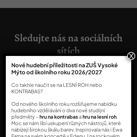
Sledujte nás na sociálních
sítích
X
Nové hudební příležitosti na ZUŠ Vysoké
Mýto od školního roku 2026/2027
Co takhle naučit se na LESNÍ ROH nebo
KONTRABAS?
Od nového školního roku rozšiřujeme nabídku
hudebního vzdělávání o dva nové studijní
předměty –
hru na kontrabas
a
hru na lesní roh
.
Moc se nám líbí uskupení různých nástrojů, které
nabízejí širokou škálu barev. Inspirovala nás i Ewa
Farna na svém koncertě v Edenu. I na rockovém