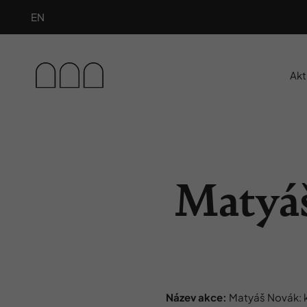
EN
Akt
Matyáš
Název akce:
Matyáš Novák: kl