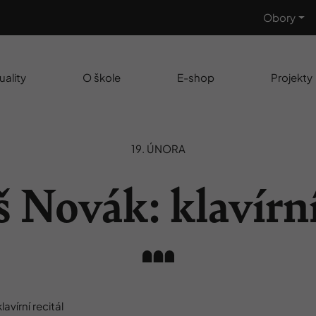
Obory
uality
O škole
E-shop
Projekty
19. ÚNORA
 Novák: klavírní 
avírní recitál