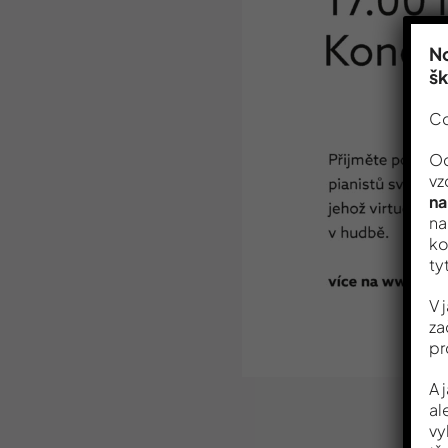
No
š
Co
Od
vz
na
na
ko
ty
V 
za
pr
A 
al
vy