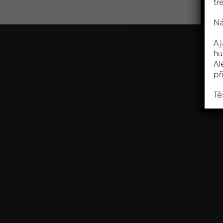
tř
Ná
A 
hu
Al
př
Tě