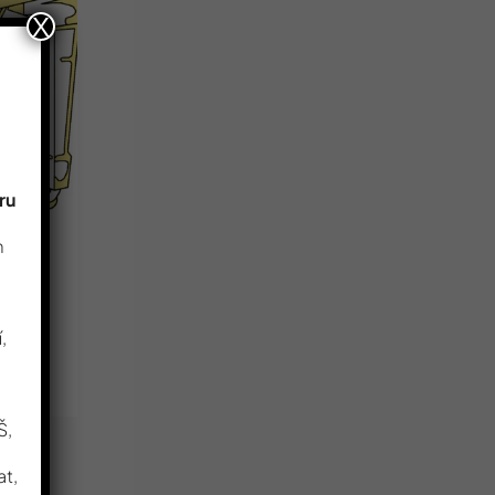
X
ru
m
,
Š,
at,