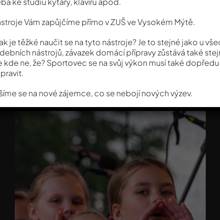
eba ke studiu kytary, klavíru apod.
stroje Vám zapůjčíme přímo v ZUŠ ve Vysokém Mýtě.
jak je těžké naučit se na tyto nástroje? Je to stejné jako u vš
debních nástrojů, závazek domácí přípravy zůstává také stej
e kde ne, že? Sportovec se na svůj výkon musí také dopředu
ipravit.
šíme se na nové zájemce, co se nebojí nových výzev.