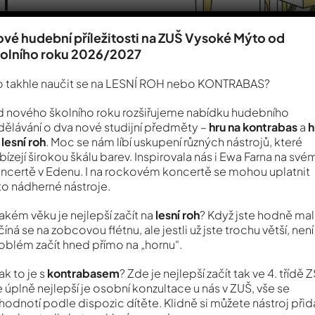
vé hudební příležitosti na ZUŠ Vysoké Mýto od
kolního roku 2026/2027
 takhle naučit se na LESNÍ ROH nebo KONTRABAS?
 nového školního roku rozšiřujeme nabídku hudebního
dělávání o dva nové studijní předměty –
hru na kontrabas
a
h
 lesní roh
. Moc se nám líbí uskupení různých nástrojů, které
bízejí širokou škálu barev. Inspirovala nás i Ewa Farna na své
ncertě v Edenu. I na rockovém koncertě se mohou uplatnit
to nádherné nástroje.
jakém věku je nejlepší začít na
lesní roh
? Když jste hodně malí
číná se na zobcovou flétnu, ale jestli už jste trochu větší, není
oblém začít hned přímo na „hornu“.
jak to je s
kontrabasem
? Zde je nejlepší začít tak ve 4. třídě Z
e úplně nejlepší je osobní konzultace u nás v ZUŠ, vše se
hodnotí podle dispozic dítěte. Klidně si můžete nástroj přid