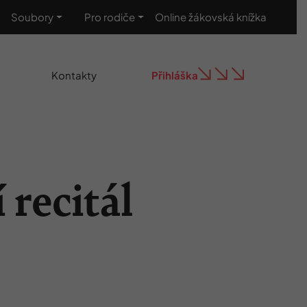
Soubory
Pro rodiče
Online žákovská knížka
Kontakty
Přihláška
recitál