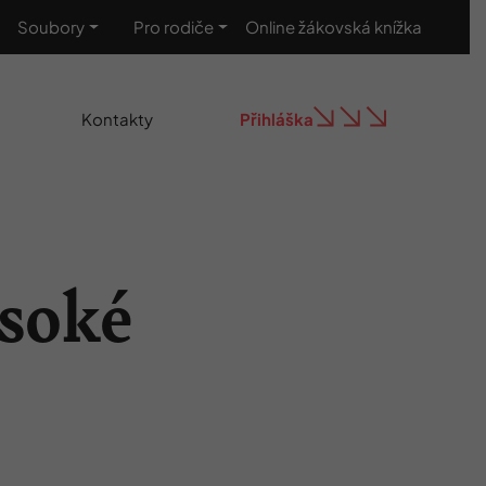
Soubory
Pro rodiče
Online žákovská knížka
Kontakty
Přihláška
soké