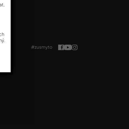
at,
ech
ný.
#zusmyto