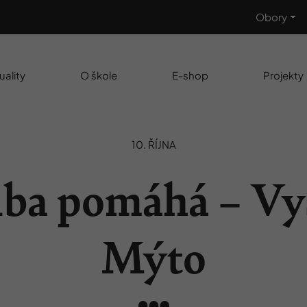
Obory
uality
O škole
E-shop
Projekty
10. ŘÍJNA
ba pomáhá – Vy
Mýto