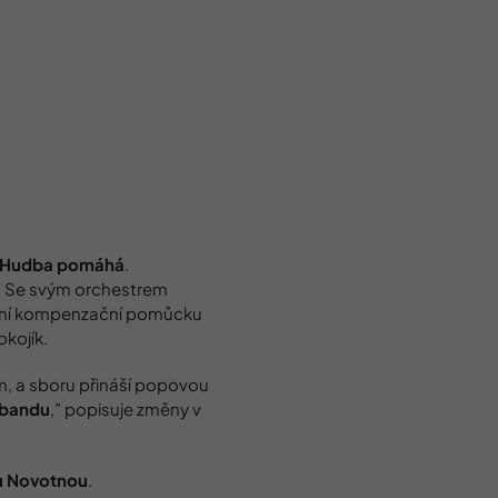
Hudba pomáhá
.
í. Se svým orchestrem
rétní kompenzační pomůcku
okojík.
m, a sboru přináší popovou
 bandu
,” popisuje změny v
u Novotnou
.