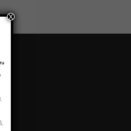
X
ru
m
,
Š,