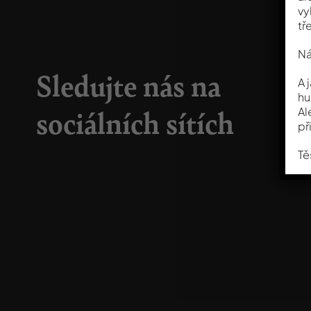
vy
tř
Ná
Sledujte nás na
A 
hu
sociálních sítích
Al
př
Tě