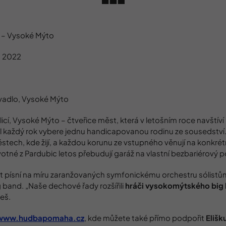
– Vysoké Mýto
. 2022
adlo, Vysoké Mýto
rlicí, Vysoké Mýto – čtveřice měst, která v letošním roce navštíví
l každý rok vybere jednu handicapovanou rodinu ze sousedstv
ěstech, kde žijí, a každou korunu ze vstupného věnují na konk
ovotné z Pardubic letos přebudují garáž na vlastní bezbariérový p
 písní na míru zaranžovaných symfonickému orchestru sólistů
g band. „Naše dechové řady rozšířili
hráči vysokomýtského big
eš.
www.hudbapomaha.cz
, kde můžete také přímo podpořit
Elišk