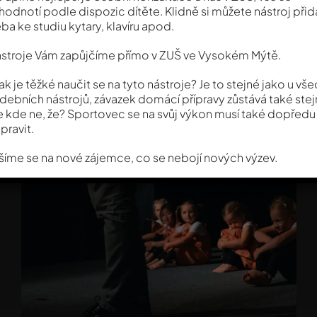
hodnotí podle dispozic dítěte. Klidně si můžete nástroj přid
eba ke studiu kytary, klavíru apod.
stroje Vám zapůjčíme přímo v ZUŠ ve Vysokém Mýtě.
jak je těžké naučit se na tyto nástroje? Je to stejné jako u vš
debních nástrojů, závazek domácí přípravy zůstává také stej
e kde ne, že? Sportovec se na svůj výkon musí také dopředu
ipravit.
šíme se na nové zájemce, co se nebojí nových výzev.