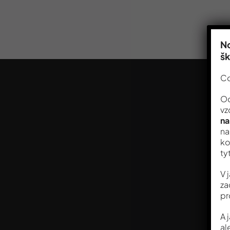
No
š
Co
Od
vz
na
na
ko
ty
V 
za
pr
A 
al