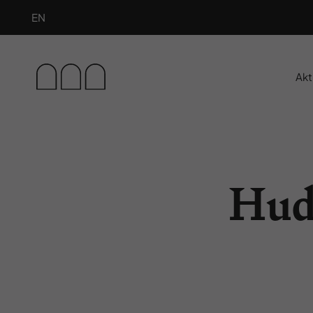
EN
Akt
Hud