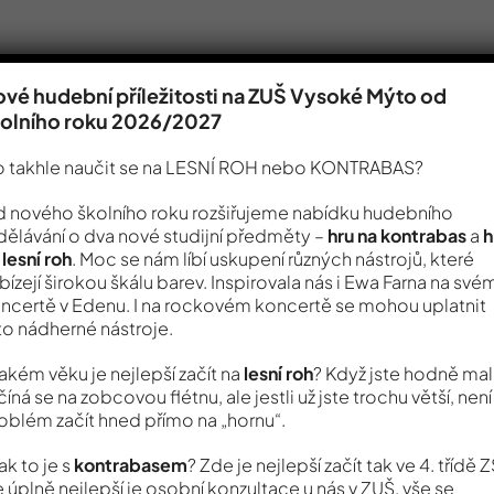
vé hudební příležitosti na ZUŠ Vysoké Mýto od
kolního roku 2026/2027
 takhle naučit se na LESNÍ ROH nebo KONTRABAS?
 nového školního roku rozšiřujeme nabídku hudebního
dělávání o dva nové studijní předměty –
hru na kontrabas
a
h
 lesní roh
. Moc se nám líbí uskupení různých nástrojů, které
bízejí širokou škálu barev. Inspirovala nás i Ewa Farna na své
ncertě v Edenu. I na rockovém koncertě se mohou uplatnit
to nádherné nástroje.
jakém věku je nejlepší začít na
lesní roh
? Když jste hodně malí
číná se na zobcovou flétnu, ale jestli už jste trochu větší, není
oblém začít hned přímo na „hornu“.
jak to je s
kontrabasem
? Zde je nejlepší začít tak ve 4. třídě Z
e úplně nejlepší je osobní konzultace u nás v ZUŠ, vše se