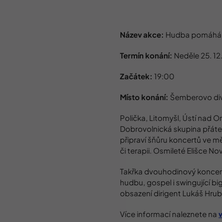
Název akce:
Hudba pomáhá 
Termín konání:
Neděle 25. 12
Začátek:
19:00
Místo konání:
Šemberovo div
Polička, Litomyšl, Ústí nad O
Dobrovolnická skupina přáte
připraví šňůru koncertů ve m
či terapii. Osmileté Elišce N
Takřka dvouhodinový koncert
hudbu, gospel i swingující bi
obsazení dirigent Lukáš Hrub
Více informací naleznete na